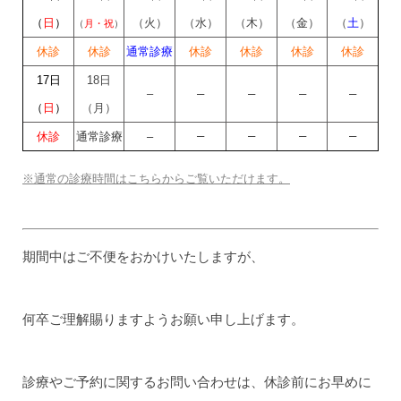
（
日
）
（火）
（水）
（木）
（
金
）
（
土
）
（
月・祝
）
休診
休診
通常診療
休診
休診
休診
休診
17日
18日
–
–
–
–
–
（
日
）
（月）
–
–
–
–
休診
通常診療
–
※通常の診療時間はこちらからご覧いただけます。
期間中はご不便をおかけいたしますが、
何卒ご理解賜りますようお願い申し上げます。
診療やご予約に関するお問い合わせは、休診前にお早めに