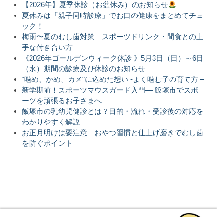
【2026年】夏季休診（お盆休み）のお知らせ
夏休みは「親子同時診療」でお口の健康をまとめてチェ
ック！
梅雨〜夏のむし歯対策｜スポーツドリンク・間食との上
手な付き合い方
《2026年ゴールデンウィーク休診 》5月3日（日）～6日
（水）期間の診療及び休診のお知らせ
“噛め、かめ、カメ”に込めた想い -よく噛む子の育て方 –
新学期前！スポーツマウスガード入門― 飯塚市でスポ
ーツを頑張るお子さまへ ―
飯塚市の乳幼児健診とは？目的・流れ・受診後の対応を
わかりやすく解説
お正月明けは要注意｜おやつ習慣と仕上げ磨きでむし歯
を防ぐポイント