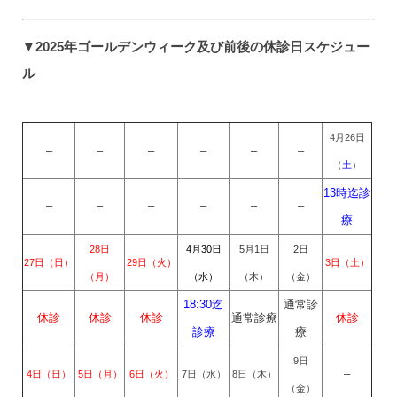
▼2025年ゴールデンウィーク及び前後の休診日スケジュー
ル
4月26日
–
–
–
–
–
–
（
土
）
13時迄診
–
–
–
–
–
–
療
28日
4月30日
5月1日
2日
27日（日）
29日（火）
3日（土）
（月）
（水）
（木）
（金）
18:30迄
通常診
休診
休診
休診
通常診療
休診
診療
療
9日
–
4日（日）
5日（月）
6日（火）
7日（水）
8日（木）
（金）